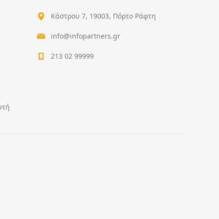
Κάστρου 7, 19003, Πόρτο Ράφτη
info@infopartners.gr
213 02 99999
υτή