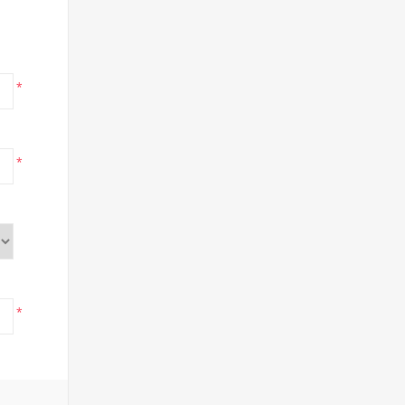
*
*
*