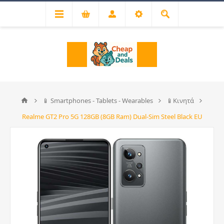
📱 Smartphones - Tablets - Wearables
📱Κινητά
Realme GT2 Pro 5G 128GB (8GB Ram) Dual-Sim Steel Black EU