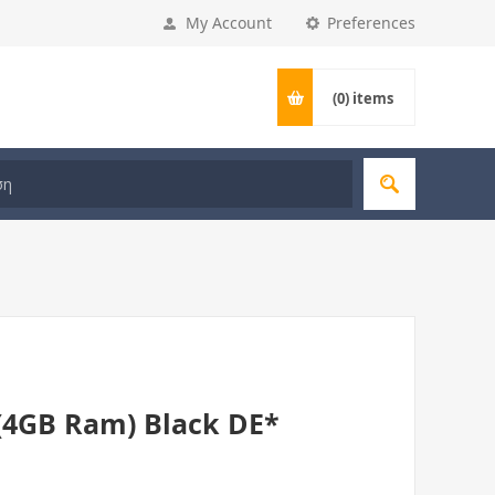
My Account
Preferences
(0)
items
(4GB Ram) Black DE*