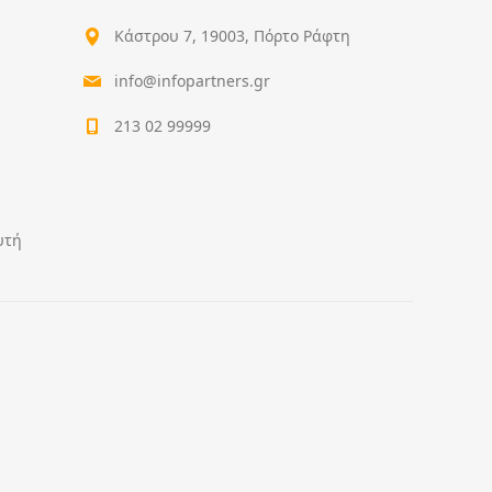
Κάστρου 7, 19003, Πόρτο Ράφτη
info@infopartners.gr
213 02 99999
υτή